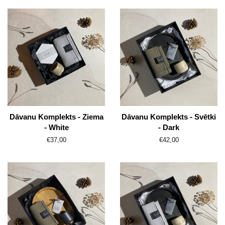
Dāvanu Komplekts - Ziema
Dāvanu Komplekts - Svētki
- White
- Dark
Parasti
€37,00
Parasti
€42,00