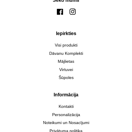
Seko mums
Facebook
Instagram
Iepirkties
Visi produkti
Dāvanu Komplekti
Mājlietas
Virtuvei
Šūpoles
Informācija
Kontakti
Personalizācija
Noteikumi un Nosacījumi
Privātuma politika